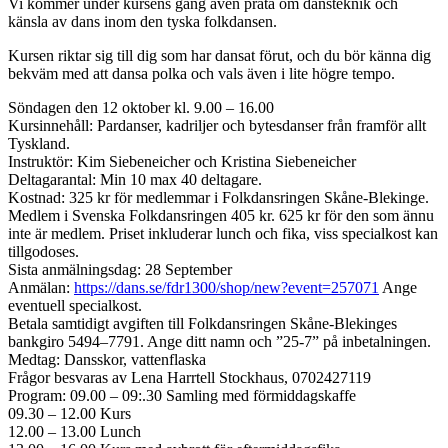
Vi kommer under kursens gång även prata om dansteknik och
känsla av dans inom den tyska folkdansen.
Kursen riktar sig till dig som har dansat förut, och du bör känna dig
bekväm med att dansa polka och vals även i lite högre tempo.
Söndagen den 12 oktober kl. 9.00 – 16.00
Kursinnehåll: Pardanser, kadriljer och bytesdanser från framför allt
Tyskland.
Instruktör: Kim Siebeneicher och Kristina Siebeneicher
Deltagarantal: Min 10 max 40 deltagare.
Kostnad: 325 kr för medlemmar i Folkdansringen Skåne-Blekinge.
Medlem i Svenska Folkdansringen 405 kr. 625 kr för den som ännu
inte är medlem. Priset inkluderar lunch och fika, viss specialkost kan
tillgodoses.
Sista anmälningsdag: 28 September
Anmälan:
https://dans.se/fdr1300/shop/new?event=257071
Ange
eventuell specialkost.
Betala samtidigt avgiften till Folkdansringen Skåne-Blekinges
bankgiro 5494–7791. Ange ditt namn och ”25-7” på inbetalningen.
Medtag: Dansskor, vattenflaska
Frågor besvaras av Lena Harrtell Stockhaus, 0702427119
Program: 09.00 – 09:.30 Samling med förmiddagskaffe
09.30 – 12.00 Kurs
12.00 – 13.00 Lunch