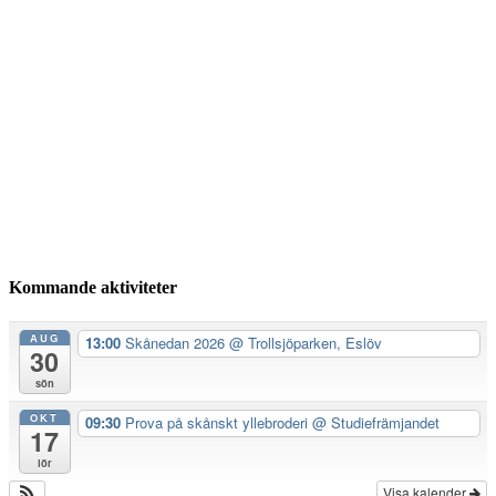
Kommande aktiviteter
AUG
13:00
Skånedan 2026
@ Trollsjöparken, Eslöv
30
sön
OKT
09:30
Prova på skånskt yllebroderi
@ Studiefrämjandet
17
lör
Visa kalender