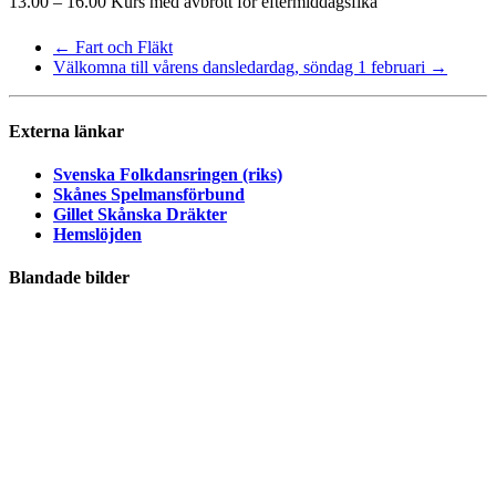
13.00 – 16.00 Kurs med avbrott för eftermiddagsfika
←
Fart och Fläkt
Välkomna till vårens dansledardag, söndag 1 februari
→
Externa länkar
Svenska Folkdansringen (riks)
Skånes Spelmansförbund
Gillet Skånska Dräkter
Hemslöjden
Blandade bilder