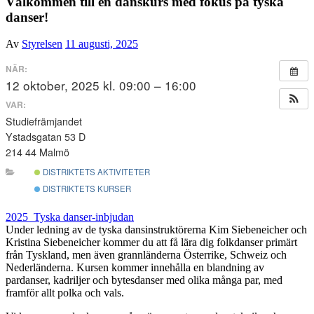
Välkommen till en danskurs med fokus på tyska
danser!
Av
Styrelsen
11 augusti, 2025
NÄR:
12 oktober, 2025 kl. 09:00 – 16:00
VAR:
Studiefrämjandet
Ystadsgatan 53 D
214 44 Malmö
DISTRIKTETS AKTIVITETER
DISTRIKTETS KURSER
2025_Tyska danser-inbjudan
Under ledning av de tyska dansinstruktörerna Kim Siebeneicher och
Kristina Siebeneicher kommer du att få lära dig folkdanser primärt
från Tyskland, men även grannländerna Österrike, Schweiz och
Nederländerna. Kursen kommer innehålla en blandning av
pardanser, kadriljer och bytesdanser med olika många par, med
framför allt polka och vals.