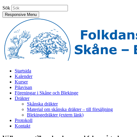
Sök
Responsive Menu
Folkdansringen Skåne-Blekinge
Sydligaste distriktet inom Svenska Folkdansringen
Startsida
Kalender
Kurser
Pilavisan
Föreningar i Skåne och Blekinge
Dräkter
Skånska dräkter
Material om skånska dräkter – till försäljning
Blekingedräkter (extern länk)
Protokoll
Kontakt