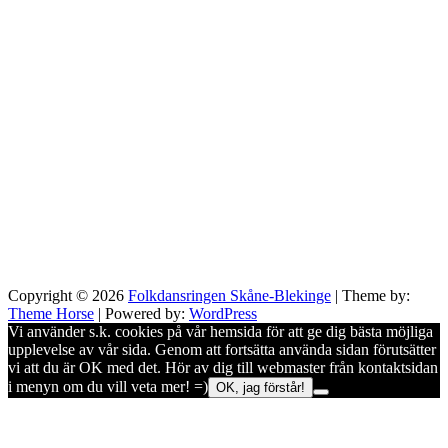
Copyright © 2026
Folkdansringen Skåne-Blekinge
| Theme by:
Theme Horse
| Powered by:
WordPress
Vi använder s.k. cookies på vår hemsida för att ge dig bästa möjliga
upplevelse av vår sida. Genom att fortsätta använda sidan förutsätter
vi att du är OK med det. Hör av dig till webmaster från kontaktsidan
i menyn om du vill veta mer! =)
OK, jag förstår!