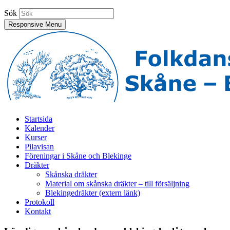
Sök
Responsive Menu
Folkdansringen Skåne-Blekinge
Sydligaste distriktet inom Svenska Folkdansringen
Startsida
Kalender
Kurser
Pilavisan
Föreningar i Skåne och Blekinge
Dräkter
Skånska dräkter
Material om skånska dräkter – till försäljning
Blekingedräkter (extern länk)
Protokoll
Kontakt