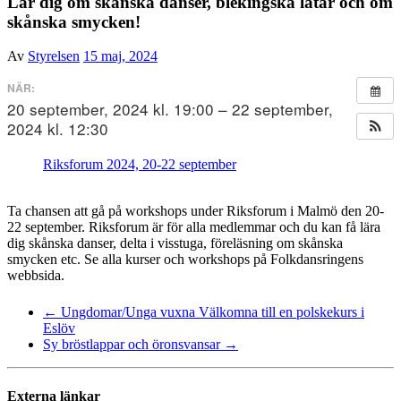
Lär dig om skånska danser, blekingska låtar och om
skånska smycken!
Av
Styrelsen
15 maj, 2024
NÄR:
20 september, 2024 kl. 19:00 – 22 september,
2024 kl. 12:30
Riksforum 2024, 20-22 september
Ta chansen att gå på workshops under Riksforum i Malmö den 20-
22 september. Riksforum är för alla medlemmar och du kan få lära
dig skånska danser, delta i visstuga, föreläsning om skånska
smycken etc. Se alla kurser och workshops på Folkdansringens
webbsida.
←
Ungdomar/Unga vuxna Välkomna till en polskekurs i
Eslöv
Sy bröstlappar och öronsvansar
→
Externa länkar