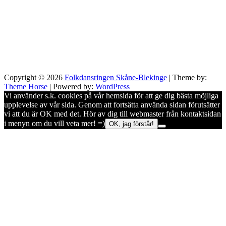
Copyright © 2026
Folkdansringen Skåne-Blekinge
| Theme by:
Theme Horse
| Powered by:
WordPress
Vi använder s.k. cookies på vår hemsida för att ge dig bästa möjliga
upplevelse av vår sida. Genom att fortsätta använda sidan förutsätter
vi att du är OK med det. Hör av dig till webmaster från kontaktsidan
i menyn om du vill veta mer! =)
OK, jag förstår!