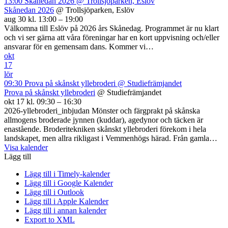
13:00
Skånedan 2026
@ Trollsjöparken, Eslöv
Skånedan 2026
@ Trollsjöparken, Eslöv
aug 30 kl. 13:00 – 19:00
Välkomna till Eslöv på 2026 års Skånedag. Programmet är nu klart
och vi ser gärna att våra föreningar har en kort uppvisning och/eller
ansvarar för en gemensam dans. Kommer vi…
okt
17
lör
09:30
Prova på skånskt yllebroderi
@ Studiefrämjandet
Prova på skånskt yllebroderi
@ Studiefrämjandet
okt 17 kl. 09:30 – 16:30
2026-yllebroderi_inbjudan Mönster och färgprakt på skånska
allmogens broderade jynnen (kuddar), agedynor och täcken är
enastående. Broderitekniken skånskt yllebroderi förekom i hela
landskapet, men allra rikligast i Vemmenhögs härad. Från gamla…
Visa kalender
Lägg till
Lägg till i Timely-kalender
Lägg till i Google Kalender
Lägg till i Outlook
Lägg till i Apple Kalender
Lägg till i annan kalender
Export to XML