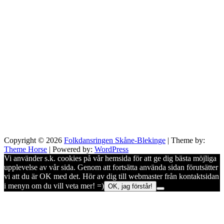
Copyright © 2026
Folkdansringen Skåne-Blekinge
| Theme by:
Theme Horse
| Powered by:
WordPress
Vi använder s.k. cookies på vår hemsida för att ge dig bästa möjliga
upplevelse av vår sida. Genom att fortsätta använda sidan förutsätter
vi att du är OK med det. Hör av dig till webmaster från kontaktsidan
i menyn om du vill veta mer! =)
OK, jag förstår!