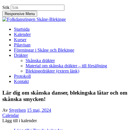
Sök
Responsive Menu
Folkdansringen Skåne-Blekinge
Startsida
Kalender
Sydligaste distriktet inom Svenska Folkdansringen
Kurser
Pilavisan
Föreningar i Skåne och Blekinge
Dräkter
Skånska dräkter
Material om skånska dräkter – till försäljning
Blekingedräkter (extern länk)
Protokoll
Kontakt
Lär dig om skånska danser, blekingska låtar och om
skånska smycken!
Av
Styrelsen
15 maj, 2024
Calendar
Lägg till i kalender