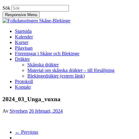
Sök
Responsive Menu
Folkdansringen Skåne-Blekinge
Startsida
Kalender
Sydligaste distriktet inom Svenska Folkdansringen
Kurser
Pilavisan
Föreningar i Skåne och Blekinge
Dräkter
Skånska dräkter
Material om skånska dräkter – till försäljning
Blekingedräkter (extern länk)
Protokoll
Kontakt
2024_03_Unga_vuxna
Av
Styrelsen
26 februari, 2024
← Previous